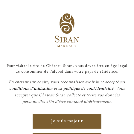
ACCUEIL
/
PRIMEURS
/
2018, UNE VICTOIRE SUR LA NATURE.
Pour visiter le site de Château Siran, vous devez être en âge légal
de consommer de l’alcool dans votre pays de résidence.
En entrant sur ce site, vous reconnaissez avoir lu et accepté ses
PRIMEURS
conditions d'utilisation
et sa
politique de confidentialité.
Vous
acceptez que Château Siran collecte et traite vos données
2018, une victoire
personnelles afin d'être contacté ultérieurement.
sur la nature.
Je suis majeur