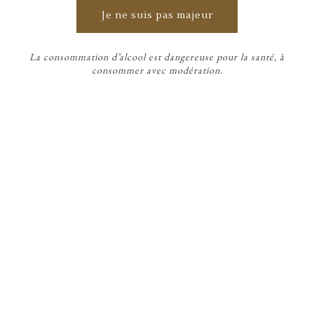
accueillons toute l’année
Je ne suis pas majeur
sur réservation.
La consommation d’alcool est dangereuse pour la santé, à
Une question sur les visites, 
consommer avec modération.
nos vins ou le domaine ? 
Écrivez-nous
, nous vous 
répondrons avec plaisir dans 
les meilleurs délais.