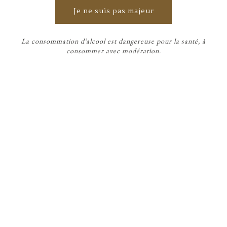
Château Siran
Je ne suis pas majeur
gagne un Trophée
La consommation d’alcool est dangereuse pour la santé, à
consommer avec modération.
de l’oenotourisme
Terre de Vins 2024