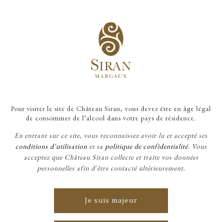
ACCUEIL
/
PRESSE
/
Pour visiter le site de Château Siran, vous devez être en âge légal
CHÂTEAU SIRAN GAGNE UN TROPHÉE DE
de consommer de l’alcool dans votre pays de résidence.
L’OENOTOURISME TERRE DE VINS 2024
En entrant sur ce site, vous reconnaissez avoir lu et accepté ses
conditions d'utilisation
et sa
politique de confidentialité.
Vous
acceptez que Château Siran collecte et traite vos données
personnelles afin d'être contacté ultérieurement.
Je suis majeur
PRESSE